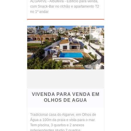
ALGARVE - Albufeira - Edifício para venda,
com Snack-Bar no r/chão e apartamento T2
no 1º andar
VIVENDA PARA VENDA EM
OLHOS DE AGUA
Tradicional casa do Algarve, em Olhos de
Água a 100m da praia e vista para o mar.
Tem piscina, 3 quartos e 2 anexos
independentes studio 2 quartos.