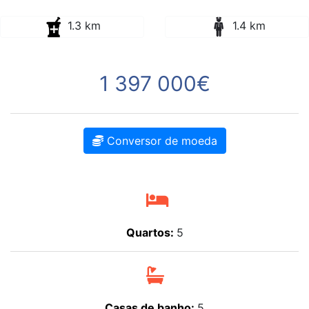
1.3 km
1.4 km
1 397 000€
Conversor de moeda
Quartos:
5
Casas de banho:
5