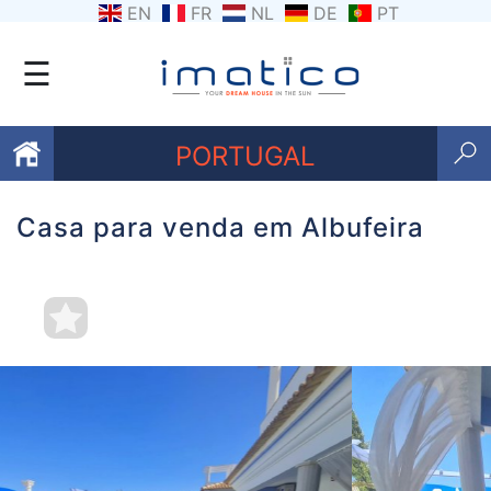
EN
FR
NL
DE
PT
☰
PORTUGAL
Casa para venda em Albufeira
Favoritos
Sobre
nós
Contacte-
nos
Termos
e