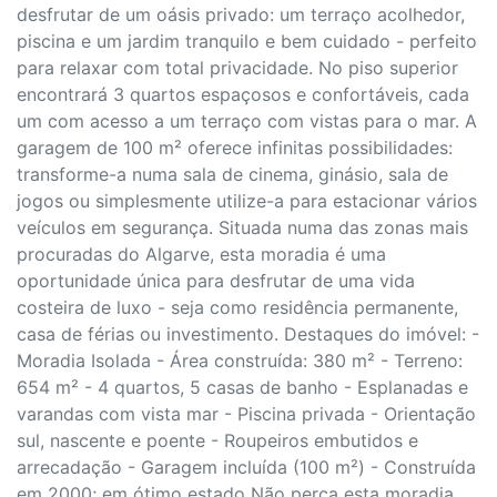
desfrutar de um oásis privado: um terraço acolhedor,
piscina e um jardim tranquilo e bem cuidado - perfeito
para relaxar com total privacidade. No piso superior
encontrará 3 quartos espaçosos e confortáveis, cada
um com acesso a um terraço com vistas para o mar. A
garagem de 100 m² oferece infinitas possibilidades:
transforme-a numa sala de cinema, ginásio, sala de
jogos ou simplesmente utilize-a para estacionar vários
veículos em segurança. Situada numa das zonas mais
procuradas do Algarve, esta moradia é uma
oportunidade única para desfrutar de uma vida
costeira de luxo - seja como residência permanente,
casa de férias ou investimento. Destaques do imóvel: -
Moradia Isolada - Área construída: 380 m² - Terreno:
654 m² - 4 quartos, 5 casas de banho - Esplanadas e
varandas com vista mar - Piscina privada - Orientação
sul, nascente e poente - Roupeiros embutidos e
arrecadação - Garagem incluída (100 m²) - Construída
em 2000; em ótimo estado Não perca esta moradia