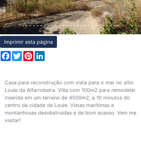
Condições
Testemunhos
Assessoria
Imprimir esta página
Jurídica
Facebook
Twitter
Pinterest
LinkedIn
Casa para reconstrução com vista para o mar no sítio
Loule da Alfarrobeira. Villa com 100m2 para remodelar
inserida em um terreno de 4500m2, a 10 minutos do
centro da cidade de Loule. Vistas marítimas e
montanhosas desobstruídas e de bom acesso. Vem me
visitar!