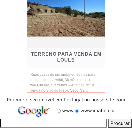
TERRENO PARA VENDA EM
LOULE
Ruas casas de um andar em ruínas para
recuperar, uma w/86, 36 m2 e a outra
w/43,00 m2, e terrenos w/4 565,00 m2 à
venda no Sitio do Freixo Seco, Salir.
Procure o seu imóvel em Portugal no nosso site com
www
www.imatico.lu