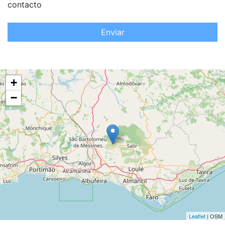
contacto
Enviar
+
−
Leaflet
| OSM