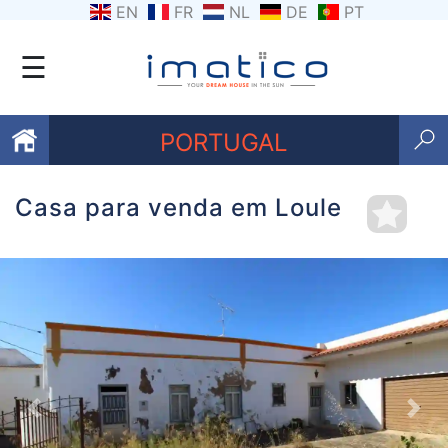
EN
FR
NL
DE
PT
☰
PORTUGAL
Casa para venda em Loule
Favoritos
Sobre
nós
Contacte-
nos
Termos
Previous
Nex
e