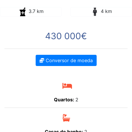
3.7 km
4 km
430 000€
Conversor de moeda
Quartos:
2
Casas de banho:
2