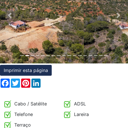
Condições
Previous
Nex
Testemunhos
Assessoria
Jurídica
Imprimir esta página
Facebook
Twitter
Pinterest
LinkedIn
Cabo / Satélite
ADSL
Telefone
Lareira
Terraço