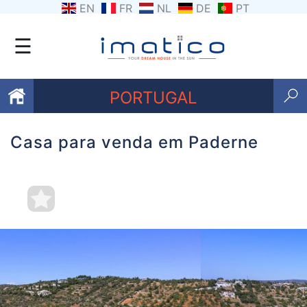
EN
FR
NL
DE
PT
☰
PORTUGAL
Casa para venda em Paderne
Favoritos
Sobre
nós
Contacte-
nos
Termos
e