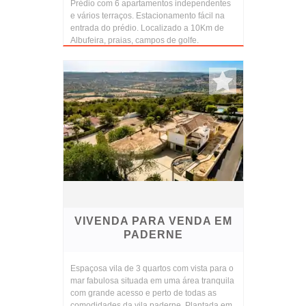
Prédio com 6 apartamentos independentes
e vários terraços. Estacionamento fácil na
entrada do prédio. Localizado a 10Km de
Albufeira, praias, campos de golfe.
VIVENDA PARA VENDA EM
PADERNE
Espaçosa vila de 3 quartos com vista para o
mar fabulosa situada em uma área tranquila
com grande acesso e perto de todas as
comodidades da vila paderne. Plantada em