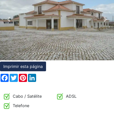
Condições
Testemunhos
Previous
Nex
Assessoria
Jurídica
Imprimir esta página
Facebook
Twitter
Pinterest
LinkedIn
Cabo / Satélite
ADSL
Telefone