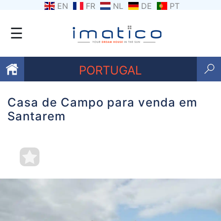
EN
FR
NL
DE
PT
☰
PORTUGAL
Casa de Campo para venda em
Favoritos
Santarem
Sobre
nós
Contacte-
nos
Termos
e