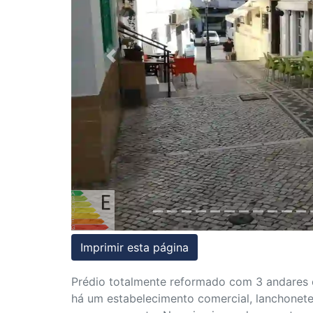
Condições
Testemunhos
Previous
Assessoria
Jurídica
Imprimir esta página
Prédio totalmente reformado com 3 andares e
há um estabelecimento comercial, lanchonete