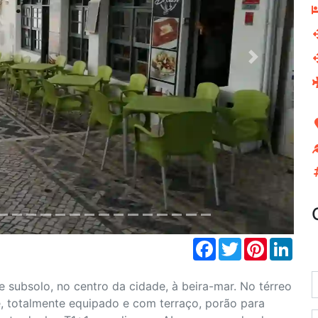
Next
Facebook
Twitter
Pinterest
Link
 subsolo, no centro da cidade, à beira-mar. No térreo
, totalmente equipado e com terraço, porão para