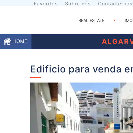
Favoritos
Sobre nós
Contacte-nos
REAL ESTATE
IMO
ALGARV
HOME
Favoritos
Edificio para venda e
Sobre
nós
Contacte-
nos
Termos
e