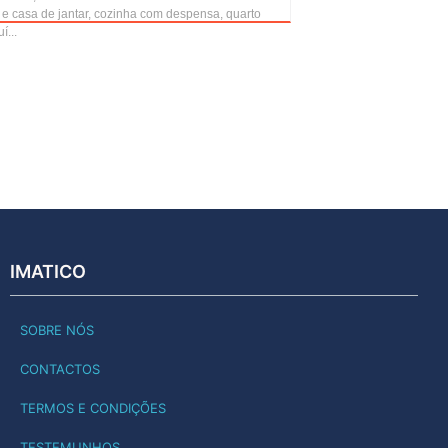
 e casa de jantar, cozinha com despensa, quarto
í...
IMATICO
SOBRE NÓS
CONTACTOS
TERMOS E CONDIÇÕES
TESTEMUNHOS