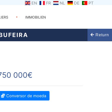
EN
FR
NL
DE
PT
LIERS
IMMOBILIEN
BUFEIRA
Return
750 000€
Conversor de moeda