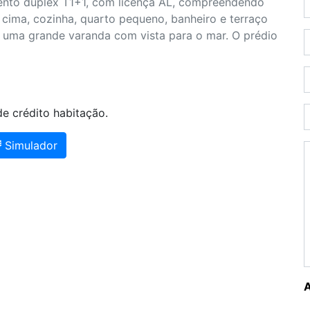
ento duplex T1+1, com licença AL, compreendendo
e cima, cozinha, quarto pequeno, banheiro e terraço
 uma grande varanda com vista para o mar. O prédio
e crédito habitação.
Simulador