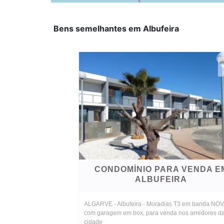
Bens semelhantes em Albufeira
CONDOMÍNIO PARA VENDA E
ALBUFEIRA
ALGARVE - Albufeira - Moradias T3 em banda NOV
com garagem em box, para venda nos arredores d
cidade