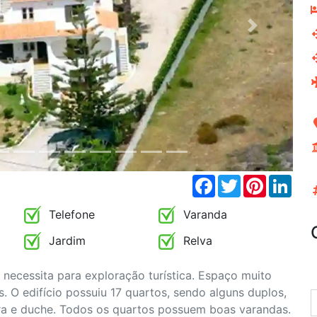
Next
Facebook
Twitter
Pinterest
Link
Telefone
Varanda
Jardim
Relva
necessita para exploração turística. Espaço muito
 O edifício possuiu 17 quartos, sendo alguns duplos,
a e duche. Todos os quartos possuem boas varandas.