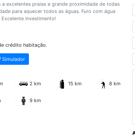
s a excelentes praias e grande proximidade de todas
idade para aquecer todos as águas. Furo com água
. Excelente Investimento!
e crédito habitação.
Simulador
km
2 km
15 km
8 km
m
9 km