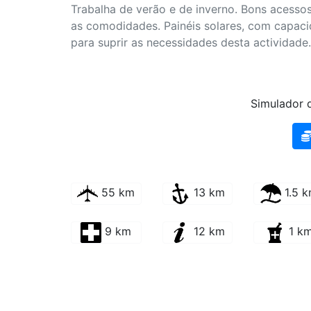
Trabalha de verão e de inverno. Bons acesso
as comodidades. Painéis solares, com capac
para suprir as necessidades desta actividade
Simulador d
55 km
13 km
1.5 
9 km
12 km
1 k