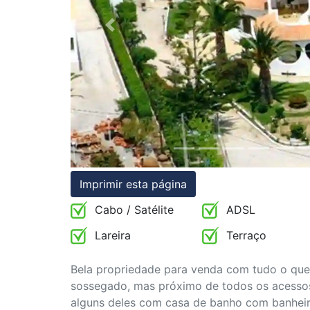
Condições
Previous
Testemunhos
Assessoria
Jurídica
Imprimir esta página
Cabo / Satélite
ADSL
Lareira
Terraço
Bela propriedade para venda com tudo o que 
sossegado, mas próximo de todos os acessos.
alguns deles com casa de banho com banheir