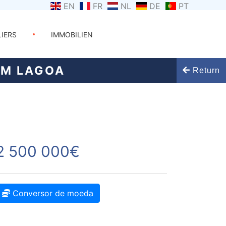
EN
FR
NL
DE
PT
LIERS
IMMOBILIEN
EM LAGOA
Return
2 500 000€
Conversor de moeda