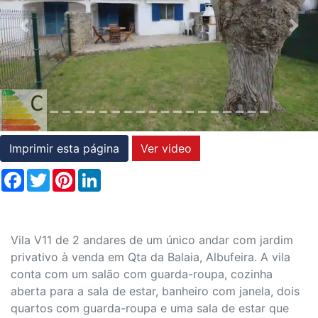
Condições
Previous
Nex
Testemunhos
Assessoria
Jurídica
Imprimir esta página
Ver video
Facebook
Twitter
Pinterest
LinkedIn
Vila V11 de 2 andares de um único andar com jardim
privativo à venda em Qta da Balaia, Albufeira. A vila
conta com um salão com guarda-roupa, cozinha
aberta para a sala de estar, banheiro com janela, dois
quartos com guarda-roupa e uma sala de estar que