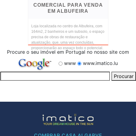
COMERCIAL PARA VENDA
EM ALBUFEIRA
Loja localizada no centro de Albufeira, com
164m2, 2 banheiros e um subsolo, o espaço
precisa de obras de restauração e
atualização, que, uma vez concluídas,
proporcionarão ao espaço todo o potencial.
Procure o seu imóvel em Portugal no nosso site com
www
www.imatico.lu
COMPRAR CASA ALGARVE