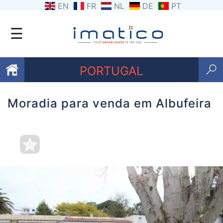
EN
FR
NL
DE
PT
☰
PORTUGAL
Moradia para venda em Albufeira
Favoritos
Sobre
nós
Contacte-
nos
Termos
e