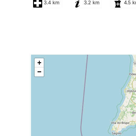
3.4 km
3.2 km
4.5 
+
−