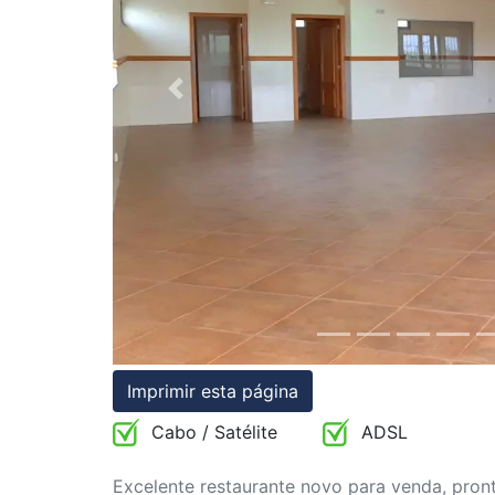
Condições
Testemunhos
Previous
Assessoria
Jurídica
Imprimir esta página
Cabo / Satélite
ADSL
Excelente restaurante novo para venda, pron