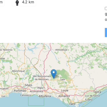
km
4.2 km
g
o