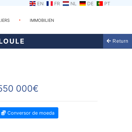
EN
FR
NL
DE
PT
LIERS
IMMOBILIEN
LOULE
Return
550 000€
Conversor de moeda