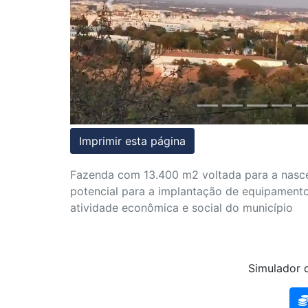
Previous
Condições
Testemunhos
Assessoria
Jurídica
Imprimir esta página
Fazenda com 13.400 m2 voltada para a nascen
potencial para a implantação de equipamentos
atividade econômica e social do município
Simulador d