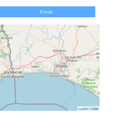
Enviar
Leaflet
| OSM