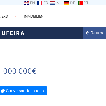
EN
FR
NL
DE
PT
LIERS
IMMOBILIEN
BUFEIRA
Return
1 000 000€
Conversor de moeda