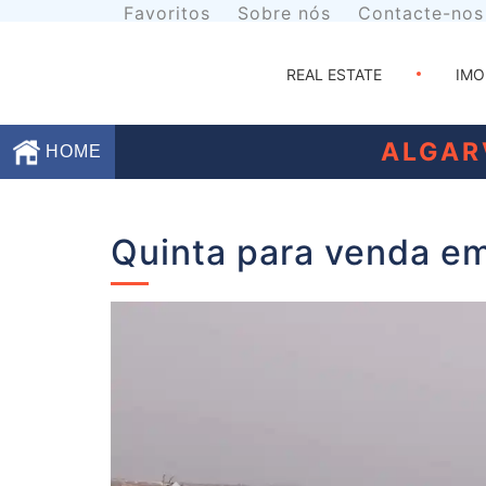
Favoritos
Sobre nós
Contacte-nos
REAL ESTATE
IMO
ALGAR
HOME
Favoritos
Quinta para venda em
Sobre
nós
Contacte-
nos
Termos
e