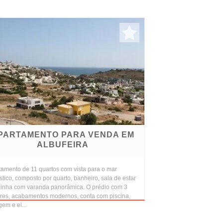
PARTAMENTO PARA VENDA EM
ALBUFEIRA
tamento de 11 quartos com vista para o mar
stico, composto por quarto, banheiro, sala de estar
zinha com varanda panorâmica. O prédio com 3
res, acabamentos modernos, conta com piscina,
em e el...