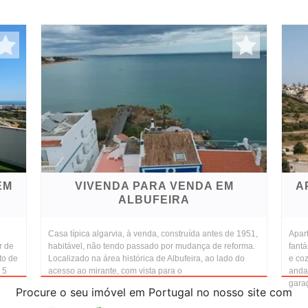
EM
VIVENDA PARA VENDA EM
A
ALBUFEIRA
Casa típica algarvia, à venda, construída antes de 1951,
Apar
r de
habitável, não tendo passado por mudança de reforma.
fantá
to de
Localizado na área histórica de Albufeira, ao lado do
e co
 5
acesso ao mirante, com vista para o
anda
garag
Procure o seu imóvel em Portugal no nosso site com