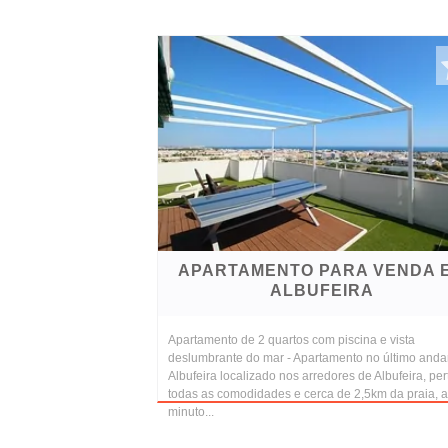
APARTAMENTO PARA VENDA 
ALBUFEIRA
Apartamento de 2 quartos com piscina e vista
deslumbrante do mar - Apartamento no último anda
Albufeira localizado nos arredores de Albufeira, per
todas as comodidades e cerca de 2,5km da praia, a
minuto...