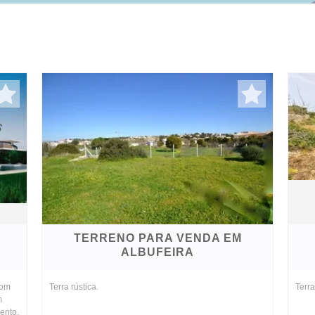
TERRENO PARA VENDA EM
ALBUFEIRA
com
Terra rústica.
Terr
m
mento,