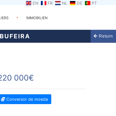
EN
FR
NL
DE
PT
LIERS
IMMOBILIEN
BUFEIRA
Return
220 000€
Conversor de moeda