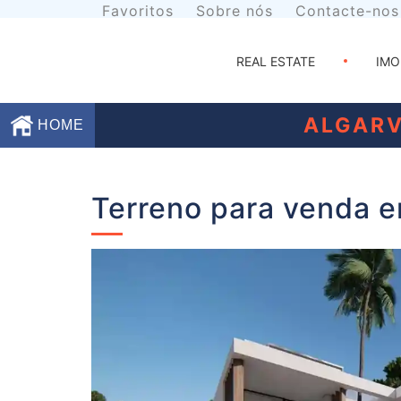
Favoritos
Sobre nós
Contacte-nos
REAL ESTATE
IMO
ALGARV
HOME
Favoritos
Terreno para venda e
Sobre
nós
Contacte-
nos
Termos
e