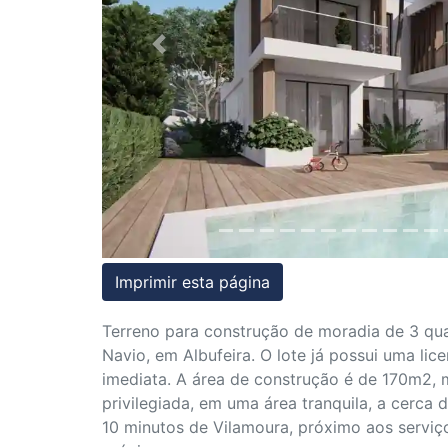
Condições
Previous
Testemunhos
Assessoria
Jurídica
Imprimir esta página
Terreno para construção de moradia de 3 quar
Navio, em Albufeira. O lote já possui uma li
imediata. A área de construção é de 170m2, 
privilegiada, em uma área tranquila, a cerca 
10 minutos de Vilamoura, próximo aos serviç