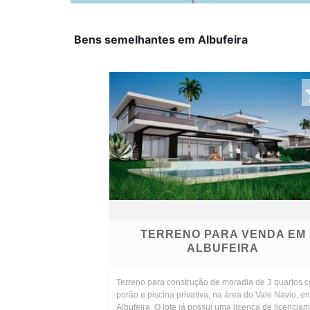
Bens semelhantes em Albufeira
TERRENO PARA VENDA EM
ALBUFEIRA
Terreno para construção de moradia de 3 quartos 
porão e piscina privativa, na área do Vale Navio, e
Albufeira. O lote já possui uma licença de licencia