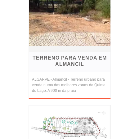
TERRENO PARA VENDA EM
ALMANCIL
ALGARVE - Almancil - Terreno urbano para
venda numa das melhores zonas da Quinta
do Lago. A 900 m da praia