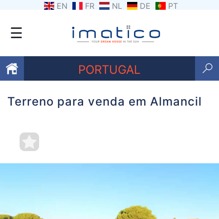
EN
FR
NL
DE
PT
☰
PORTUGAL
Terreno para venda em Almancil
Favoritos
Sobre
nós
Contacte-
nos
Termos
e