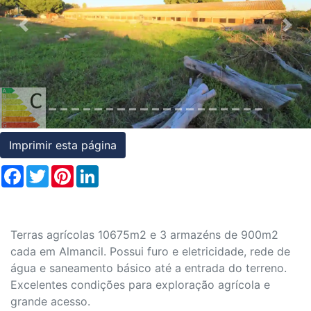
Condições
Previous
Nex
Testemunhos
Assessoria
Jurídica
Imprimir esta página
Facebook
Twitter
Pinterest
LinkedIn
Terras agrícolas 10675m2 e 3 armazéns de 900m2
cada em Almancil. Possui furo e eletricidade, rede de
água e saneamento básico até a entrada do terreno.
Excelentes condições para exploração agrícola e
grande acesso.