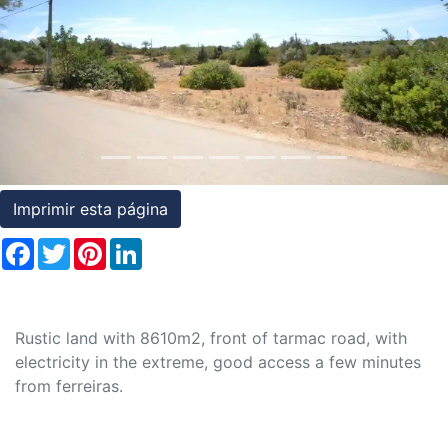
Condições
Previous
Nex
Testemunhos
Assessoria
Jurídica
Imprimir esta página
Facebook
Twitter
Pinterest
LinkedIn
Rustic land with 8610m2, front of tarmac road, with
electricity in the extreme, good access a few minutes
from ferreiras.