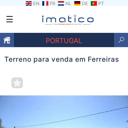
EN
FR
NL
DE
PT
☰
PORTUGAL
Terreno para venda em Ferreiras
Favoritos
Sobre
nós
Contacte-
nos
Termos
e