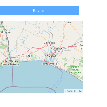
Enviar
Leaflet
| OSM