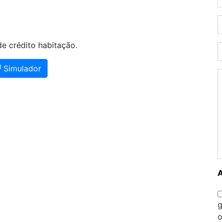
e crédito habitação.
Simulador
g
o