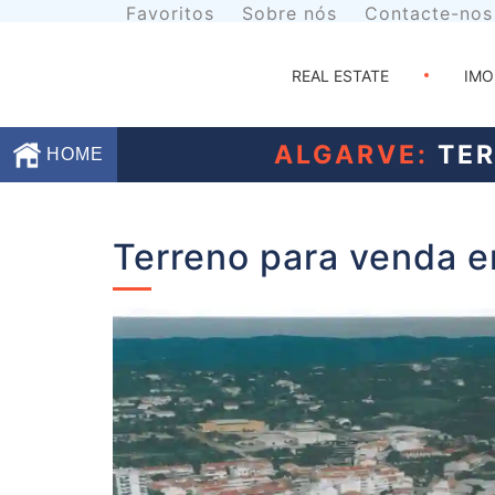
Favoritos
Sobre nós
Contacte-nos
REAL ESTATE
IMO
ALGARVE:
TER
HOME
Favoritos
Terreno para venda e
Sobre
nós
Contacte-
nos
Termos
e