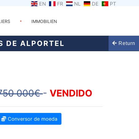
EN
FR
NL
DE
PT
LIERS
IMMOBILIEN
S DE ALPORTEL
Return
750 000€
-
VENDIDO
Conversor de moeda