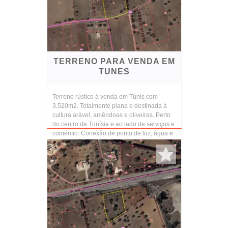
TERRENO PARA VENDA EM
TUNES
Terreno rústico à venda em Túnis com
3.520m2. Totalmente plana e destinada à
cultura arável, amêndoas e oliveiras. Perto
do centro de Tunísia e ao lado de serviços e
comércio. Conexão de ponto de luz, água e
esgotos...