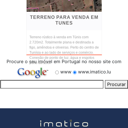
TERRENO PARA VENDA EM
TUNES
Terreno rústico à venda em Túnis com
2.720m2. Totalmente plana e destinada a
figo, amêndoa e oliveiras. Perto do centro de
Tunísia e ao lado de serviços e comércio.
Conexão de ponto de luz, água e esgotos
Procure o seu imóvel em Portugal no nosso site com
perto do solo.
www
www.imatico.lu