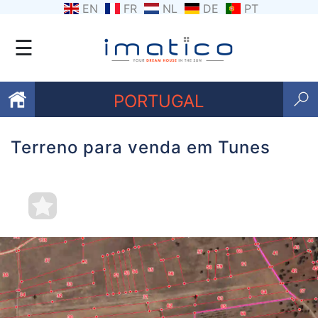
EN
FR
NL
DE
PT
☰
PORTUGAL
Terreno para venda em Tunes
Favoritos
Sobre
nós
Contacte-
nos
Termos
e