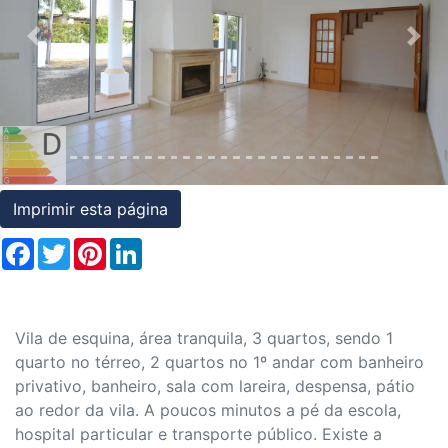
Condições
Previous
Nex
Testemunhos
Assessoria
Jurídica
Imprimir esta página
Facebook
Twitter
Pinterest
LinkedIn
Vila de esquina, área tranquila, 3 quartos, sendo 1
quarto no térreo, 2 quartos no 1º andar com banheiro
privativo, banheiro, sala com lareira, despensa, pátio
ao redor da vila. A poucos minutos a pé da escola,
hospital particular e transporte público. Existe a