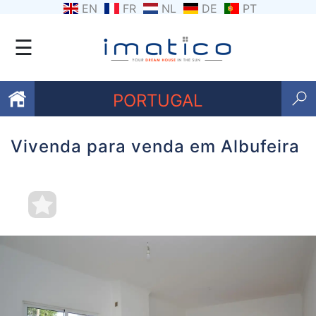
EN
FR
NL
DE
PT
☰
PORTUGAL
Vivenda para venda em Albufeira
Favoritos
Sobre
nós
Contacte-
nos
Termos
e