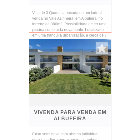
Villa de 3 Quartos anexada de um lado, à
venda no Vale Azinheira, em Albufeira, no
terreno de 880m2. Possibilidade de ter uma
piscina construída novamente. Localizado
em uma tranquila urbanização, a cerca de 7
minut...
VIVENDA PARA VENDA EM
ALBUFEIRA
Casa semi nova com piscina individual,
deck e jardim, churrasqueira e também