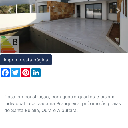
Condições
Previous
Nex
Testemunhos
Assessoria
Jurídica
Imprimir esta página
Facebook
Twitter
Pinterest
LinkedIn
Casa em construção, com quatro quartos e piscina
individual localizada na Branqueira, próximo às praias
de Santa Eulália, Oura e Albufeira.