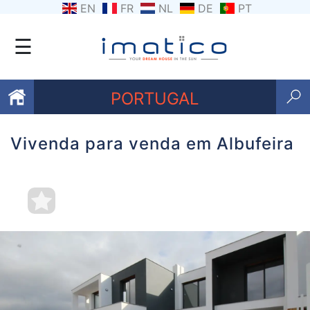
EN
FR
NL
DE
PT
☰
PORTUGAL
Vivenda para venda em Albufeira
Favoritos
Sobre
nós
Contacte-
nos
Termos
e