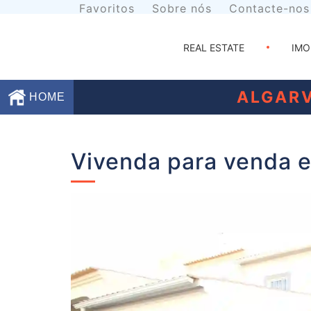
Favoritos
Sobre nós
Contacte-nos
REAL ESTATE
IMO
ALGARV
HOME
Favoritos
Vivenda para venda e
Sobre
nós
Contacte-
nos
Termos
e