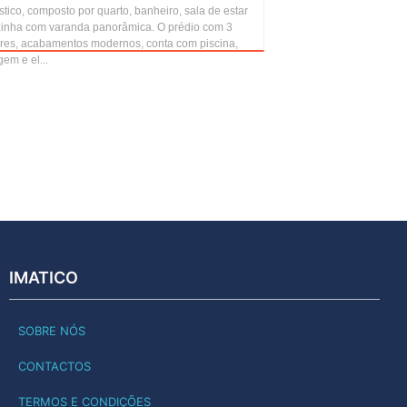
stico, composto por quarto, banheiro, sala de estar
zinha com varanda panorâmica. O prédio com 3
res, acabamentos modernos, conta com piscina,
em e el...
IMATICO
SOBRE NÓS
CONTACTOS
TERMOS E CONDIÇÕES