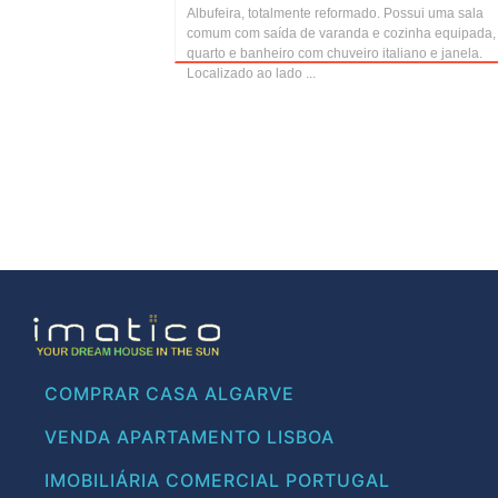
Albufeira, totalmente reformado. Possui uma sala
comum com saída de varanda e cozinha equipada,
quarto e banheiro com chuveiro italiano e janela.
Localizado ao lado ...
COMPRAR CASA ALGARVE
VENDA APARTAMENTO LISBOA
IMOBILIÁRIA COMERCIAL PORTUGAL