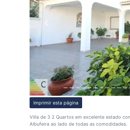
Condições
Testemunhos
Previous
Assessoria
Jurídica
Imprimir esta página
Villa de 3 2 Quartos em excelente estado com
Albufeira ao lado de todas as comodidades.