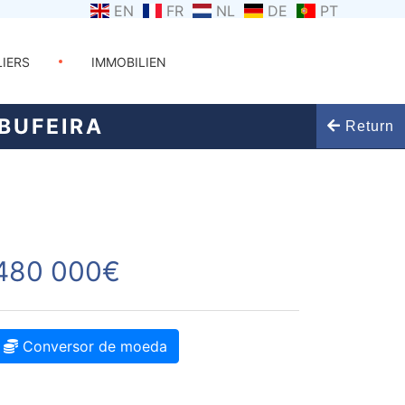
EN
FR
NL
DE
PT
LIERS
IMMOBILIEN
BUFEIRA
Return
480 000€
Conversor de moeda