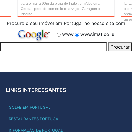
para o mar a 90m da praia do Inatel, em Albufeira.
fantá
Central, perto do comércio e serviços. Garagem e
e co
Piscina.
anda
garag
Procure o seu imóvel em Portugal no nosso site com
www
www.imatico.lu
LINKS INTERESSANTES
GOLFE EM PORTUGAL
RESTAURANTES PORTUGAL
INFORMAÇÃO DE PORTUGAL