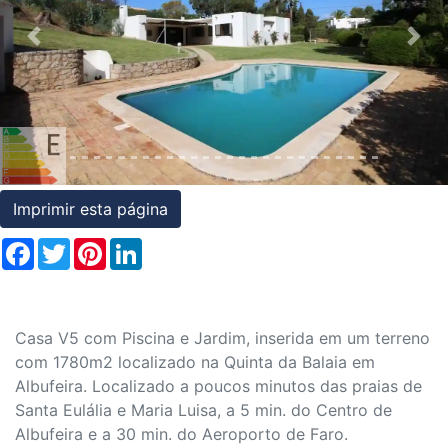
Condições
Previous
Nex
Testemunhos
Assessoria
Jurídica
Imprimir esta página
Facebook
Twitter
Pinterest
LinkedIn
Casa V5 com Piscina e Jardim, inserida em um terreno
com 1780m2 localizado na Quinta da Balaia em
Albufeira. Localizado a poucos minutos das praias de
Santa Eulália e Maria Luisa, a 5 min. do Centro de
Albufeira e a 30 min. do Aeroporto de Faro.