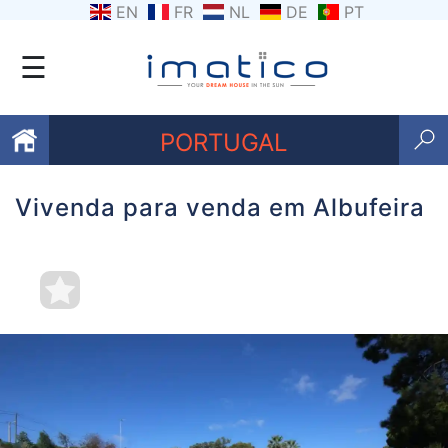
EN
FR
NL
DE
PT
☰
PORTUGAL
Vivenda para venda em Albufeira
Favoritos
Sobre
nós
Contacte-
nos
Termos
e