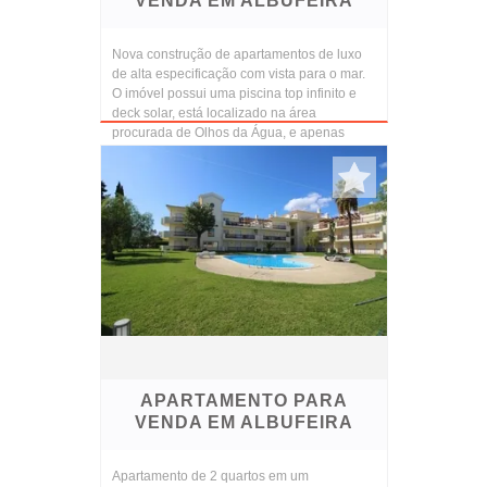
VENDA EM ALBUFEIRA
Nova construção de apartamentos de luxo
de alta especificação com vista para o mar.
O imóvel possui uma piscina top infinito e
deck solar, está localizado na área
procurada de Olhos da Água, e apenas
alguns minutos ...
APARTAMENTO PARA
VENDA EM ALBUFEIRA
Apartamento de 2 quartos em um