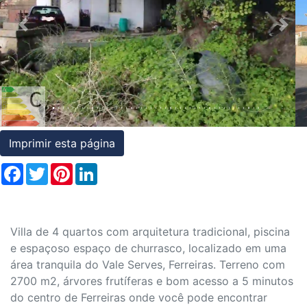
Condições
Previous
Nex
Testemunhos
Assessoria
Jurídica
Imprimir esta página
Facebook
Twitter
Pinterest
LinkedIn
Villa de 4 quartos com arquitetura tradicional, piscina
e espaçoso espaço de churrasco, localizado em uma
área tranquila do Vale Serves, Ferreiras. Terreno com
2700 m2, árvores frutíferas e bom acesso a 5 minutos
do centro de Ferreiras onde você pode encontrar