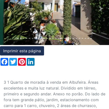
Condições
Previous
Nex
Testemunhos
Assessoria
Jurídica
Imprimir esta página
Facebook
Twitter
Pinterest
LinkedIn
3 1 Quarto de moradia à venda em Albufeira. Áreas
excelentes e muita luz natural. Dividido em térreo,
primeiro e segundo andar. Anexo no porão. Do lado de
fora tem grande pátio, jardim, estacionamento com
carro para 1 carro, chuveiro, 2 áreas de churrasco,