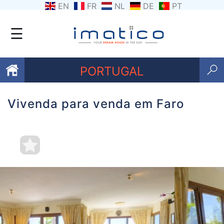
EN
FR
NL
DE
PT
☰
PORTUGAL
Vivenda para venda em Faro
Favoritos
Sobre
nós
Contacte-
nos
Termos
e