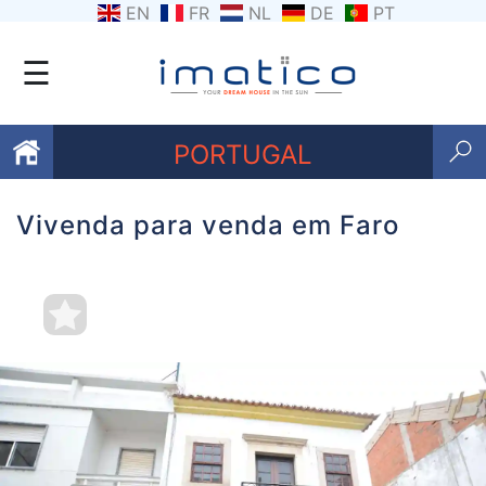
EN
FR
NL
DE
PT
☰
PORTUGAL
Vivenda para venda em Faro
Favoritos
Sobre
nós
Contacte-
nos
Termos
e