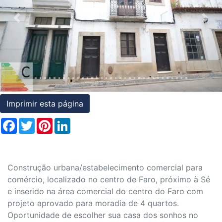
Condições
Previous
Nex
Testemunhos
Assessoria
Jurídica
Imprimir esta página
Facebook
Twitter
Pinterest
LinkedIn
Construção urbana/estabelecimento comercial para
comércio, localizado no centro de Faro, próximo à Sé
e inserido na área comercial do centro do Faro com
projeto aprovado para moradia de 4 quartos.
Oportunidade de escolher sua casa dos sonhos no