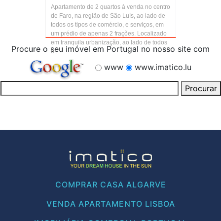
Apartamento de 2 quartos à venda no centro
de Faro, na região de São Luís, ao lado de
todos os tipos de comércio, e serviços, em
um prédio de apenas 2 frações. Localizado
em tranquila urbanização, ao lado de todos
Procure o seu imóvel em Portugal no nosso site com
o...
www
www.imatico.lu
COMPRAR CASA ALGARVE
VENDA APARTAMENTO LISBOA