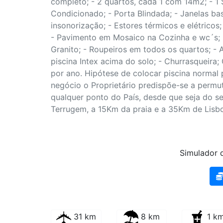
completo; - 2 quartos, cada 1 com 14m2; - 1 
Condicionado; - Porta Blindada; - Janelas b
insonorização; - Estores térmicos e elétrico
- Pavimento em Mosaico na Cozinha e wc´s;
Granito; - Roupeiros em todos os quartos; -
piscina Intex acima do solo; - Churrasqueira;
por ano. Hipótese de colocar piscina normal pa
negócio o Proprietário predispõe-se a permu
qualquer ponto do País, desde que seja do se
Terrugem, a 15Km da praia e a 35Km de Lisb
Simulador d
31 km
8 km
1 k