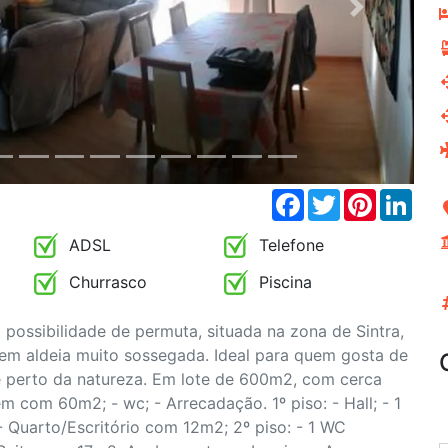
Next
Facebook
Twitter
Pinterest
Link
ADSL
Telefone
Churrasco
Piscina
possibilidade de permuta, situada na zona de Sintra,
a em aldeia muito sossegada. Ideal para quem gosta de
 e perto da natureza. Em lote de 600m2, com cerca
 com 60m2; - wc; - Arrecadação. 1º piso: - Hall; - 1
Quarto/Escritório com 12m2; 2º piso: - 1 WC