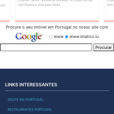
LISBOA - Sintra - Excelente Moradia T4+1 para venda,
LISBO
com Piscina e vista para Sintra
com 
para
Procure o seu imóvel em Portugal no nosso site com
www
www.imatico.lu
LINKS INTERESSANTES
GOLFE EM PORTUGAL
RESTAURANTES PORTUGAL