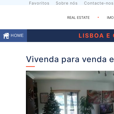
Favoritos
Sobre nós
Contacte-nos
REAL ESTATE
IMO
LISBOA E
HOME
Favoritos
Vivenda para venda 
Sobre
nós
Contacte-
nos
Termos
e