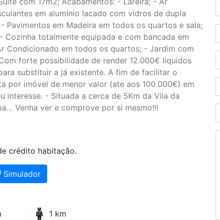
Suite com 17m2; Acabamentos: - Lareira; - Ar
asculantes em alumínio lacado com vidros de dupla
s; - Pavimentos em Madeira em todos os quartos e sala;
 - Cozinha totalmente equipada e com bancada em
 Ar Condicionado em todos os quartos; - Jardim com
 Com forte possibilidade de render 12.000€ líquidos
ra substituir a já existente. A fim de facilitar o
ta por imóvel de menor valor (ate aos 100.000€) em
u interesse. - Situada a cerca de 5Km da Vila da
oa… Venha ver e comprove por si mesmo!!!
e crédito habitação.
Simulador
m
1 km