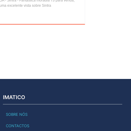
A - Sintra - Fantástica moradia T3 para venda,
uma excelente vista sobre Sintra
IMATICO
SOBRE NÓS
CONTACTOS