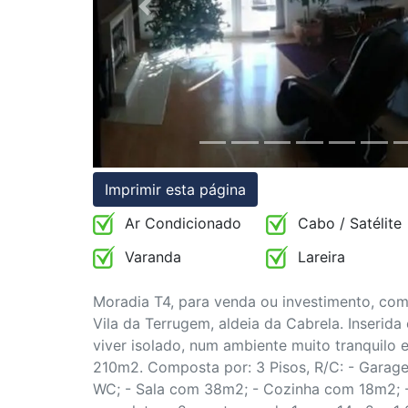
Previous
Condições
Testemunhos
Assessoria
Jurídica
Imprimir esta página
Ar Condicionado
Cabo / Satélite
Varanda
Lareira
Moradia T4, para venda ou investimento, com 
Vila da Terrugem, aldeia da Cabrela. Inserid
viver isolado, num ambiente muito tranquilo
210m2. Composta por: 3 Pisos, R/C: - Garagem
WC; - Sala com 38m2; - Cozinha com 18m2; - 