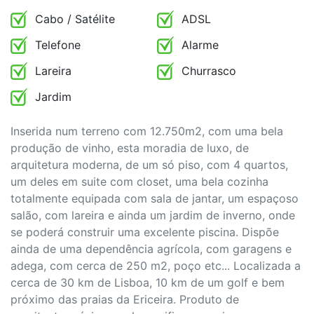
Condições
Cabo / Satélite
ADSL
Telefone
Alarme
Testemunhos
Lareira
Churrasco
Assessoria
Jardim
Jurídica
Inserida num terreno com 12.750m2, com uma bela
produção de vinho, esta moradia de luxo, de
arquitetura moderna, de um só piso, com 4 quartos,
um deles em suite com closet, uma bela cozinha
totalmente equipada com sala de jantar, um espaçoso
salão, com lareira e ainda um jardim de inverno, onde
se poderá construir uma excelente piscina. Dispõe
ainda de uma dependência agrícola, com garagens e
adega, com cerca de 250 m2, poço etc... Localizada a
cerca de 30 km de Lisboa, 10 km de um golf e bem
próximo das praias da Ericeira. Produto de