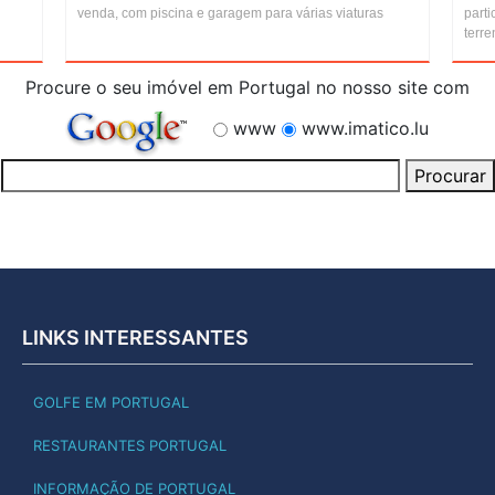
venda, com piscina e garagem para várias viaturas
parti
terr
Procure o seu imóvel em Portugal no nosso site com
www
www.imatico.lu
LINKS INTERESSANTES
GOLFE EM PORTUGAL
RESTAURANTES PORTUGAL
INFORMAÇÃO DE PORTUGAL