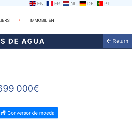
EN
FR
NL
DE
PT
LIERS
IMMOBILIEN
S DE AGUA
Return
699 000€
Conversor de moeda