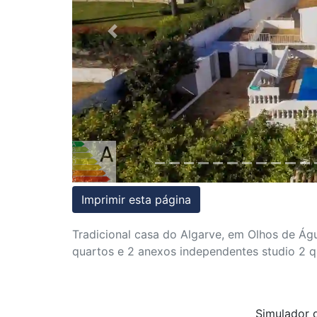
Condições
Previous
Testemunhos
Assessoria
Jurídica
Imprimir esta página
Tradicional casa do Algarve, em Olhos de Águ
quartos e 2 anexos independentes studio 2 q
Simulador d