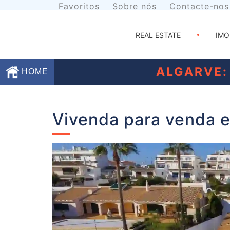
Favoritos
Sobre nós
Contacte-nos
REAL ESTATE
IMO
ALGARVE:
HOME
Favoritos
Vivenda para venda 
Sobre
nós
Contacte-
nos
Termos
e