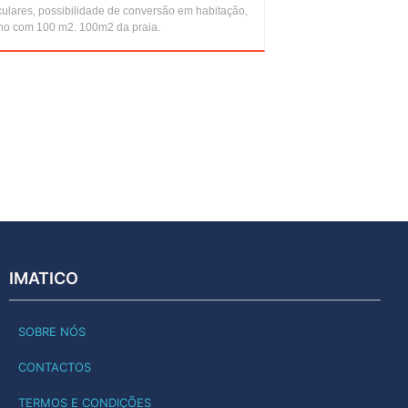
culares, possibilidade de conversão em habitação,
eno com 100 m2. 100m2 da praia.
IMATICO
SOBRE NÓS
CONTACTOS
TERMOS E CONDIÇÕES