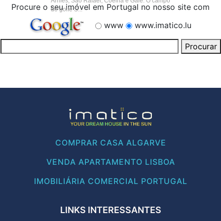
Arrifes, São Rafael, Coelha e Gale. O campo
Procure o seu imóvel em Portugal no nosso site com
de golfe S...
www
www.imatico.lu
COMPRAR CASA ALGARVE
VENDA APARTAMENTO LISBOA
IMOBILIÁRIA COMERCIAL PORTUGAL
LINKS INTERESSANTES