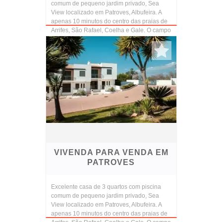
comum de pequeno jardim privado, Sea
View localizado em Patroves, Albufeira. A
apenas 10 minutos do centro das praias de
Arrifes, São Rafael, Coelha e Gale. O campo
de golfe S...
VIVENDA PARA VENDA EM
PATROVES
Excelente casa de 3 quartos com piscina
comum de pequeno jardim privado, Sea
View localizado em Patroves, Albufeira. A
apenas 10 minutos do centro das praias de