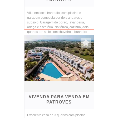
Villa em local tranquilo, com piscina e
garagem composta por dois andares e
subsolo. Garagem do porão, lavanderia,
adega e escritório. No térreo, cozinha, dois
quartos em suíte com chuveiro e banheiro
de serviço. No...
VIVENDA PARA VENDA EM
PATROVES
Excelente casa de 3 quartos com piscina