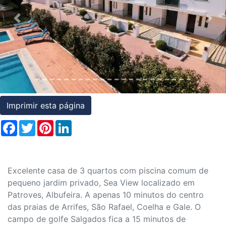
Condições
Previous
Nex
Testemunhos
Assessoria
Jurídica
Imprimir esta página
Facebook
Twitter
Pinterest
LinkedIn
Excelente casa de 3 quartos com piscina comum de
pequeno jardim privado, Sea View localizado em
Patroves, Albufeira. A apenas 10 minutos do centro
das praias de Arrifes, São Rafael, Coelha e Gale. O
campo de golfe Salgados fica a 15 minutos de