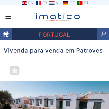
EN
FR
NL
DE
PT
☰
PORTUGAL
Vivenda para venda em Patroves
Favoritos
Sobre
nós
Contacte-
nos
Termos
e