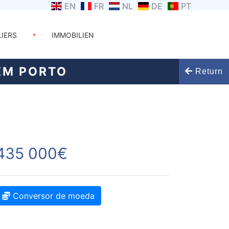
EN
FR
NL
DE
PT
LIERS
IMMOBILIEN
EM PORTO
Return
435 000€
Conversor de moeda