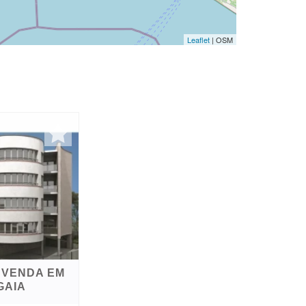
Leaflet
| OSM
 VENDA EM
GAIA