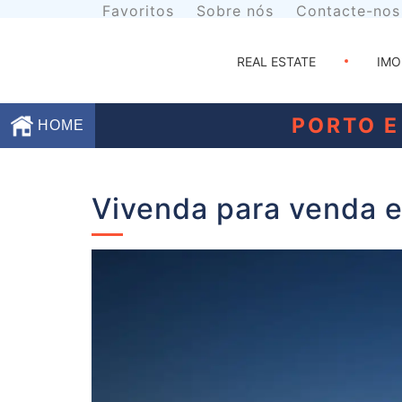
Favoritos
Sobre nós
Contacte-nos
REAL ESTATE
IMO
PORTO E
HOME
Favoritos
Vivenda para venda 
Sobre
nós
Contacte-
nos
Termos
e