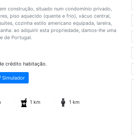
 em construção, situado num condomínio privado,
es, piso aquecido (quente e frio), vácuo central,
uítes, cozinha estilo americano equipada, lareira,
ha: ao adquirir esta propriedade, damos-lhe uma
e de Portugal.
e crédito habitação.
Simulador
m
1 km
1 km