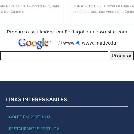
la Nova de Gaia - Moradia T4, para
ZONA NORTE - Vila Nova de Gaia - 
aia de Canidelo
perto da praia, para venda em Canid
Procure o seu imóvel em Portugal no nosso site com
www
www.imatico.lu
LINKS INTERESSANTES
GOLFE EM PORTUGAL
RESTAURANTES PORTUGAL