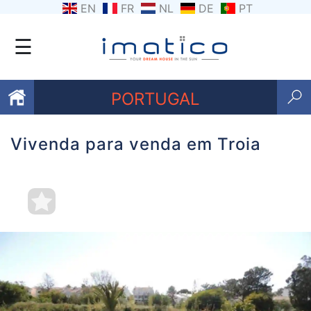
EN
FR
NL
DE
PT
☰
PORTUGAL
Vivenda para venda em Troia
Favoritos
Sobre
nós
Contacte-
nos
Termos
e