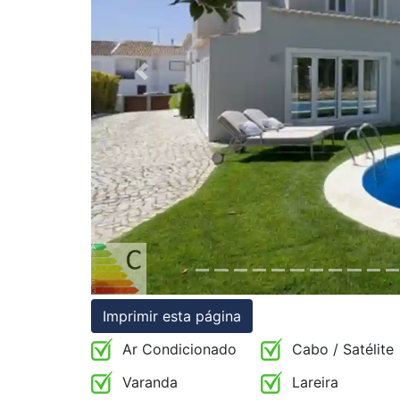
Condições
Testemunhos
Previous
Assessoria
Jurídica
Imprimir esta página
Ar Condicionado
Cabo / Satélite
Varanda
Lareira