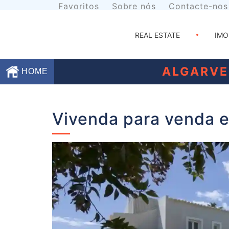
Favoritos
Sobre nós
Contacte-nos
REAL ESTATE
IMO
ALGARVE
HOME
Favoritos
Vivenda para venda 
Sobre
nós
Contacte-
nos
Termos
e