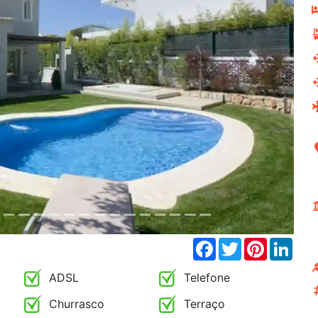
Next
Facebook
Twitter
Pinterest
Link
ADSL
Telefone
Churrasco
Terraço