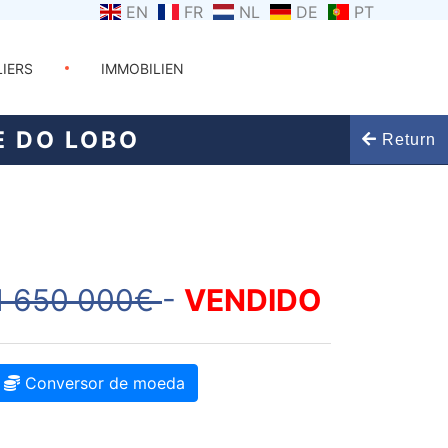
EN
FR
NL
DE
PT
LIERS
IMMOBILIEN
E DO LOBO
Return
1 650 000€
-
VENDIDO
Conversor de moeda