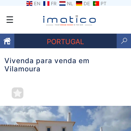
EN
FR
NL
DE
PT
☰
PORTUGAL
Vivenda para venda em
Favoritos
Vilamoura
Sobre
nós
Contacte-
nos
Termos
e