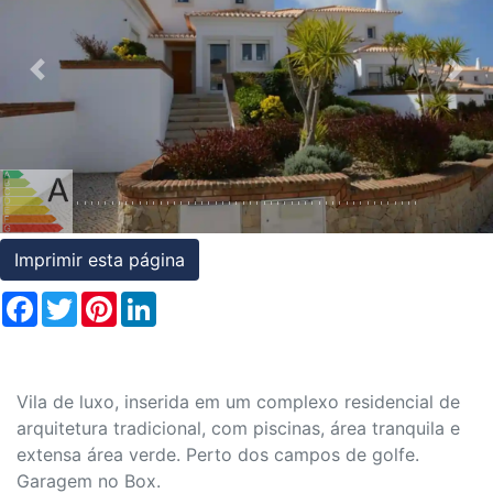
Condições
Testemunhos
Previous
Nex
Assessoria
Jurídica
Imprimir esta página
Facebook
Twitter
Pinterest
LinkedIn
Vila de luxo, inserida em um complexo residencial de
arquitetura tradicional, com piscinas, área tranquila e
extensa área verde. Perto dos campos de golfe.
Garagem no Box.