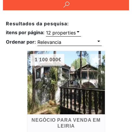
Condições
Testemunhos
Resultados da pesquisa:
itens por página:
Assessoria
Ordenar por:
Jurídica
1 100 000€
NEGÓCIO PARA VENDA EM
LEIRIA