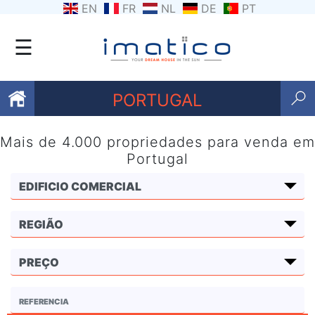
EN
FR
NL
DE
PT
☰
PORTUGAL
Mais de 4.000 propriedades para venda em
Favoritos
Portugal
Sobre
nós
Contacte-
nos
Termos
e