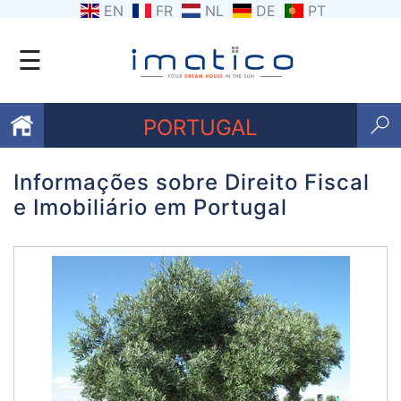
EN
FR
NL
DE
PT
☰
PORTUGAL
Informações sobre Direito Fiscal
Favoritos
e Imobiliário em Portugal
Sobre
nós
Contacte-
nos
Termos
e