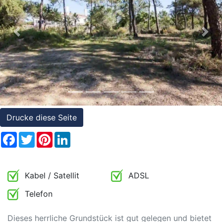
Referenzen
Immobilien
Previous
Nex
und
Steuerrecht
Drucke diese Seite
Facebook
Twitter
Pinterest
LinkedIn
Kabel / Satellit
ADSL
Telefon
Dieses herrliche Grundstück ist gut gelegen und bietet