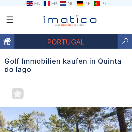
EN
FR
NL
DE
PT
☰
PORTUGAL
Golf Immobilien kaufen in Quinta
Favoriten
do lago
Über
uns
Kontaktiere
uns
Geschäftsbedingungen