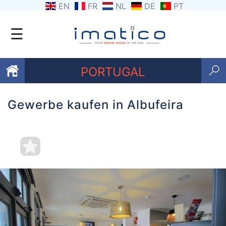
EN
FR
NL
DE
PT
☰
PORTUGAL
Gewerbe kaufen in Albufeira
Favoriten
Über
uns
Kontaktiere
uns
Geschäftsbedingungen