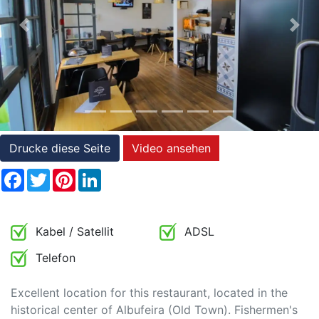
Referenzen
Previous
Nex
Immobilien
und
Steuerrecht
Drucke diese Seite
Video ansehen
Facebook
Twitter
Pinterest
LinkedIn
Kabel / Satellit
ADSL
Telefon
Excellent location for this restaurant, located in the
historical center of Albufeira (Old Town). Fishermen's