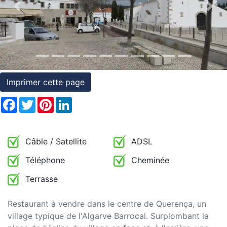
et
Previous
Nex
conditions
Témoignages
Conseils
Imprimer cette page
Juridiques
Facebook
Twitter
Pinterest
LinkedIn
Câble / Satellite
ADSL
Téléphone
Cheminée
Terrasse
Restaurant à vendre dans le centre de Querença, un
village typique de l'Algarve Barrocal. Surplombant la