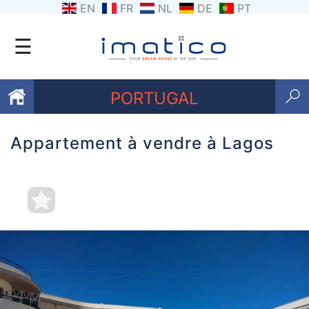
EN
FR
NL
DE
PT
☰
PORTUGAL
Appartement à vendre à Lagos
Favoris
Qui
sommes-
nous
Contactez
nous
Termes