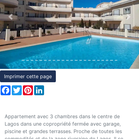
et
conditions
Previous
Nex
Témoignages
Conseils
Juridiques
Imprimer cette page
Facebook
Twitter
Pinterest
LinkedIn
Appartement avec 3 chambres dans le centre de
Lagos dans une copropriété fermée avec garage,
piscine et grandes terrasses. Proche de toutes les
commodités et de la zone riveraine de Lagos. Il se