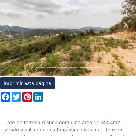
Condições
Testemunhos
Previous
Nex
Assessoria
Jurídica
Imprimir esta página
Facebook
Twitter
Pinterest
LinkedIn
Lote de terreno rústico com uma área de 3554m2,
virado a sul, com uma fantástica vista mar. Terreno