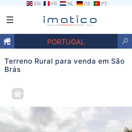
EN
FR
NL
DE
PT
☰
PORTUGAL
Terreno Rural para venda em São
Favoritos
Brás
Sobre
nós
Contacte-
nos
Termos
e