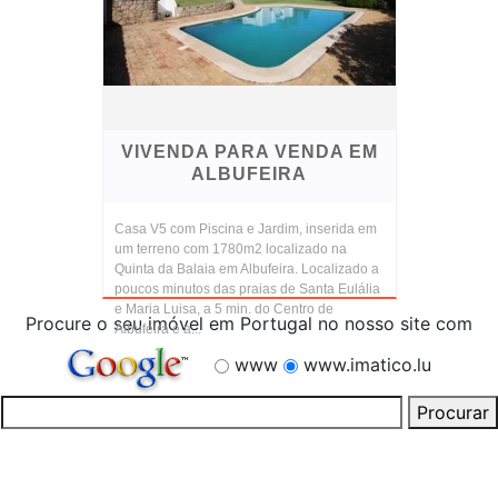
VIVENDA PARA VENDA EM
ALBUFEIRA
Casa V5 com Piscina e Jardim, inserida em
um terreno com 1780m2 localizado na
Quinta da Balaia em Albufeira. Localizado a
poucos minutos das praias de Santa Eulália
e Maria Luisa, a 5 min. do Centro de
Procure o seu imóvel em Portugal no nosso site com
Albufeira e a...
www
www.imatico.lu