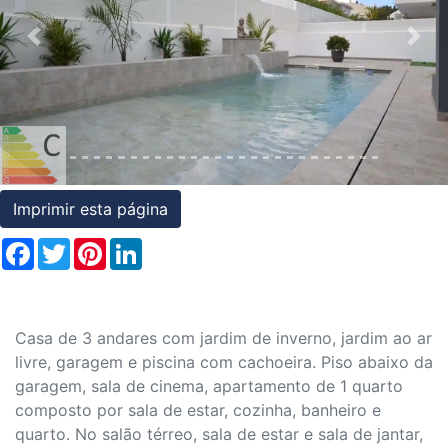
Condições
Previous
Nex
Testemunhos
Assessoria
Jurídica
Imprimir esta página
Facebook
Twitter
Pinterest
LinkedIn
Casa de 3 andares com jardim de inverno, jardim ao ar
livre, garagem e piscina com cachoeira. Piso abaixo da
garagem, sala de cinema, apartamento de 1 quarto
composto por sala de estar, cozinha, banheiro e
quarto. No salão térreo, sala de estar e sala de jantar,