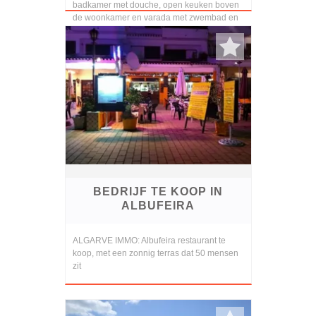
badkamer met douche, open keuken boven
de woonkamer en varada met zwembad en
uitzicht op ...
BEDRIJF TE KOOP IN
ALBUFEIRA
ALGARVE IMMO: Albufeira restaurant te
koop, met een zonnig terras dat 50 mensen
zit