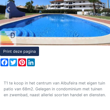
Rechten
Previous
Nex
op
onroerend
goed
Print deze pagina
Facebook
Twitter
Pinterest
LinkedIn
T1 te koop in het centrum van Albufeira met eigen tuin
patio van 68m2. Gelegen in condominium met tuinen
en zwembad, naast allerlei soorten handel en diensten.