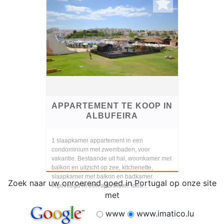
APPARTEMENT TE KOOP IN
ALBUFEIRA
1 slaapkamer appartement in een
condominium met zwembaden, voor
vakantie. Bestaande uit hal, woonkamer met
balkon en uitzicht op zee, kitchenette,
slaapkamer met balkon en badkamer.
Zoek naar uw onroerend goed in Portugal op onze site
Ingevoegd in een aparthotel. Idea...
met
www
www.imatico.lu