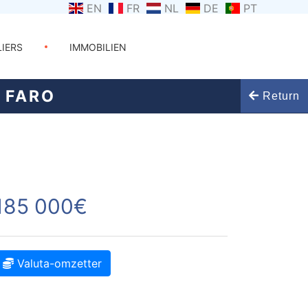
EN
FR
NL
DE
PT
LIERS
IMMOBILIEN
 FARO
Return
185 000€
Valuta-omzetter