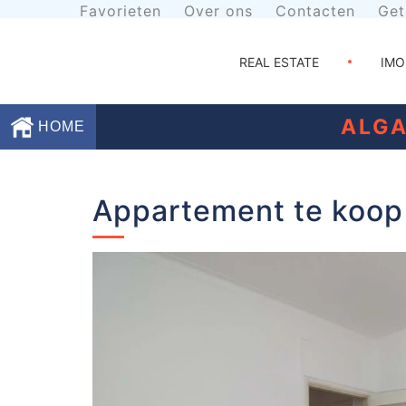
Favorieten
Over ons
Contacten
Get
REAL ESTATE
IMO
ALGA
HOME
Favorieten
Appartement te koop 
Over
ons
Contacten
Voorwaarden
Getuigenissen