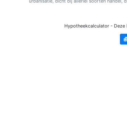
urbanisatie, dicht bij allerlei soorten handel, 
Hypotheekcalculator - Deze k