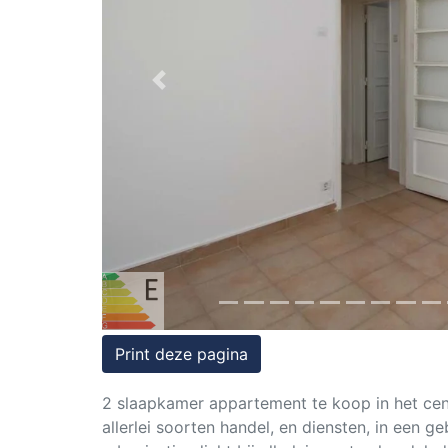
Rechten
op
onroerend
Previous
goed
Print deze pagina
2 slaapkamer appartement te koop in het cent
allerlei soorten handel, en diensten, in een g