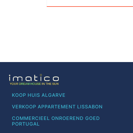
KOOP HUIS ALGARVE
VERKOOP APPARTEMENT LISSABON
COMMERCIEEL ONROEREND GOED
PORTUGAL