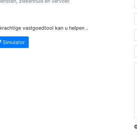
diensten, ziekenhuis en vervoer.
rachtige vastgoedtool kan u helpen ..
Simulator