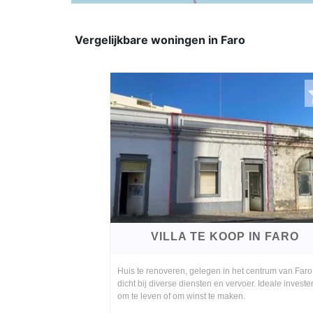
Vergelijkbare woningen in Faro
VILLA TE KOOP IN FARO
Huis te renoveren, gelegen in het centrum van Faro
dicht bij diverse diensten en vervoer. Ideale investe
om te leven of om winst te maken.