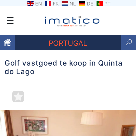
EN
FR
NL
DE
PT
☰
PORTUGAL
Golf vastgoed te koop in Quinta
Favorieten
do Lago
Over
ons
Contacten
Voorwaarden
Getuigenissen