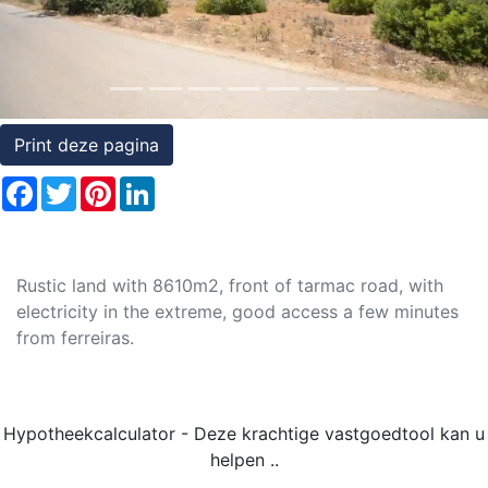
Rechten
op
onroerend
goed
Print deze pagina
Facebook
Twitter
Pinterest
LinkedIn
Rustic land with 8610m2, front of tarmac road, with
electricity in the extreme, good access a few minutes
from ferreiras.
Hypotheekcalculator - Deze krachtige vastgoedtool kan u
helpen ..